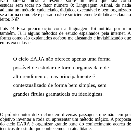
Não poderia iniciar a resenha sobre um livro que fala
como
estudar
sem tocar no fator número 0: Linguagem. Afinal, de nada
adianta um método cadenciado, didático, executável e bem organizado
se a forma como ele é passado não é suficientemente didática e clara ao
leitor. Né?
Pois é! Essa preocupação com a linguagem foi nutrida por mim
também. Já li alguns métodos de estudo espalhados pela internet. A
forma como são explanados acabou me afastando e inviabilizando que
eu os executasse.
O ciclo EARA não oferece apenas uma forma
possível de estudar de forma organizada e de
alto rendimento, mas principalmente é
contextualizado de forma bem simples, sem
grandes firulas gramaticais ou ideológicas.
O próprio autor deixa claro em diversas passagens que n
ão tem po
objetivo inventar a roda
ou apresentar um método mágico. A proposta
do
ciclo EARA
é organizar grande parte do conhecimento acerca d
técnicas de estudo que conhecemos na atualidade.