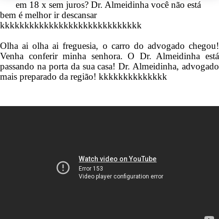
em 18 x sem juros? Dr. Almeidinha você não está
bem é melhor ir descansar
kkkkkkkkkkkkkkkkkkkkkkkkkkkkk
Olha ai olha ai freguesia, o carro do advogado chegou!
Venha conferir minha senhora. O Dr. Almeidinha está
passando na porta da sua casa! Dr. Almeidinha, advogado
mais preparado da região! kkkkkkkkkkkkkk