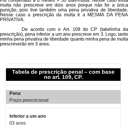
Fui condenado a 6 meses + 30 dias-multa. Nesse caso essa
multa não prescreve em dois anos porque não foi a única
punição, pois tive também uma pena privativa de liberdade.
Nesse caso a prescrição da multa é a MESMA DA PENA
PRIVATIVA.
De acordo com o Art. 109 do CP (tabelinha da
prescrição), pena inferior a um ano prescreve em 3. Logo, tanto
minha pena privativa de liberdade quanto minha pena de multa
prescreverão em 3 anos.
Tabela de prescrição penal – com base
no art. 109, CP.
Pena
Prazo prescricional
Inferior a um ano
03 anos