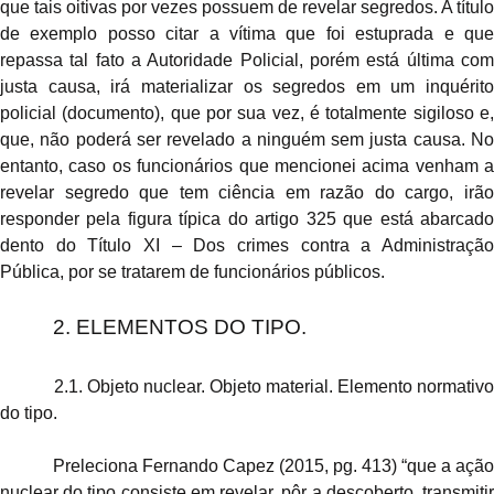
que tais oitivas por vezes possuem de revelar segredos. A título
de exemplo posso citar a vítima que foi estuprada e que
repassa tal fato a Autoridade Policial, porém está última com
justa causa, irá materializar os segredos em um inquérito
policial (documento), que por sua vez, é totalmente sigiloso e,
que, não poderá ser revelado a ninguém sem justa causa. No
entanto, caso os funcionários que mencionei acima venham a
revelar segredo que tem ciência em razão do cargo, irão
responder pela figura típica do artigo 325 que está abarcado
dento do Título XI – Dos crimes contra a Administração
Pública, por se tratarem de funcionários públicos.
2. ELEMENTOS DO TIPO.
2.1. Objeto nuclear. Objeto material. Elemento normativo
do tipo.
Preleciona Fernando Capez (2015, pg. 413) “que a ação
nuclear do tipo consiste em
revelar
,
pôr
a descoberto,
transmiti