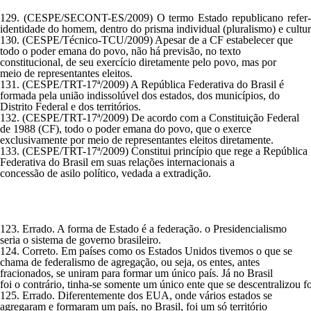
129. (CESPE/SECONT-ES/2009) O termo Estado republicano refer-ese 
identidade do homem, dentro do prisma individual (pluralismo) e cultur
130. (CESPE/Técnico-TCU/2009) Apesar de a CF estabelecer que
todo o poder emana do povo, não há previsão, no texto
constitucional, de seu exercício diretamente pelo povo, mas por
meio de representantes eleitos.
131. (CESPE/TRT-17ª/2009) A República Federativa do Brasil é
formada pela união indissolúvel dos estados, dos municípios, do
Distrito Federal e dos territórios.
132. (CESPE/TRT-17ª/2009) De acordo com a Constituição Federal
de 1988 (CF), todo o poder emana do povo, que o exerce
exclusivamente por meio de representantes eleitos diretamente.
133. (CESPE/TRT-17ª/2009) Constitui princípio que rege a República
Federativa do Brasil em suas relações internacionais a
concessão de asilo político, vedada a extradição.
123. Errado. A forma de Estado é a federação. o Presidencialismo
seria o sistema de governo brasileiro.
124. Correto. Em países como os Estados Unidos tivemos o que se
chama de federalismo de agregação, ou seja, os entes, antes
fracionados, se uniram para formar um único país. Já no Brasil
foi o contrário, tinha-se somente um único ente que se descentralizou 
125. Errado. Diferentemente dos EUA, onde vários estados se
agregaram e formaram um país, no Brasil, foi um só território