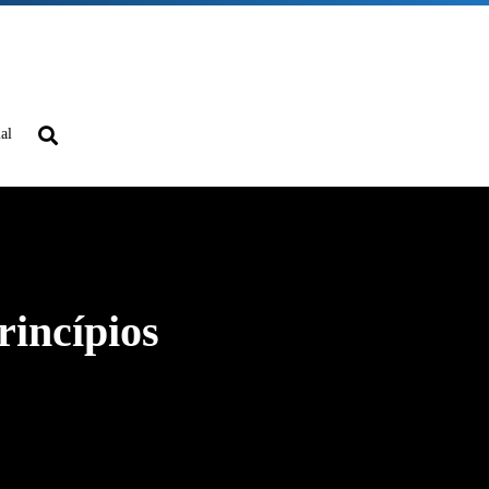
ial
rincípios