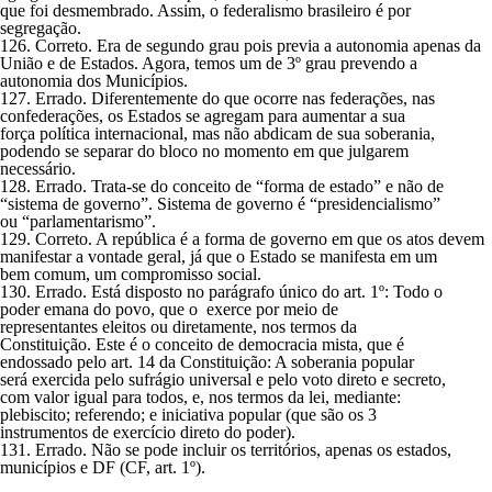
que foi desmembrado. Assim, o federalismo brasileiro é por
segregação.
126. Correto. Era de segundo grau pois previa a autonomia apenas da
União e de Estados. Agora, temos um de 3º grau prevendo a
autonomia dos Municípios.
127. Errado. Diferentemente do que ocorre nas federações, nas
confederações, os Estados se agregam para aumentar a sua
força política internacional, mas não abdicam de sua soberania,
podendo se separar do bloco no momento em que julgarem
necessário.
128. Errado. Trata-se do conceito de “forma de estado” e não de
“sistema de governo”. Sistema de governo é “presidencialismo”
ou “parlamentarismo”.
129. Correto. A república é a forma de governo em que os atos devem
manifestar a vontade geral, já que o Estado se manifesta em um
bem comum, um compromisso social.
130. Errado. Está disposto no parágrafo único do art. 1º: Todo o
poder emana do povo, que o exerce por meio de
representantes eleitos ou diretamente, nos termos da
Constituição. Este é o conceito de democracia mista, que é
endossado pelo art. 14 da Constituição: A soberania popular
será exercida pelo sufrágio universal e pelo voto direto e secreto,
com valor igual para todos, e, nos termos da lei, mediante:
plebiscito; referendo; e iniciativa popular (que são os 3
instrumentos de exercício direto do poder).
131. Errado. Não se pode incluir os territórios, apenas os estados,
municípios e DF (CF, art. 1º).