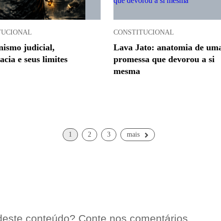
TUCIONAL
CONSTITUCIONAL
nismo judicial,
Lava Jato: anatomia de um
cia e seus limites
promessa que devorou a si
mesma
1
2
3
mais
deste conteúdo? Conte nos comentários.