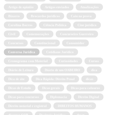
Artigo de opinião
Artigos enviados
Atualizações
Bizarro
Brocardos jurídicos
Caiu na prova
Carolina Barros
Ciência Política
Cine jurídico
Civil
Comemorações
Concurseiro Guerreiro
Concursos
Constitucional
Consumidor
Conversa Jurídica
Cotidiano Jurídico
Cronograma com Material
Curiosidades
Cursos
Diário de Leitura
Diário de um OABEIRO
dica
Dica de site
Dica Rápida: Direito Penal
dicas
Dicas de Estudo
Dicas gerais
Dicas para calouros
Dicas para concursos
Diplomacia
Direito Digital
Direito notarial e registral
DIREITOS HUMANOS
discurso OAB
Docência Jurídica
down