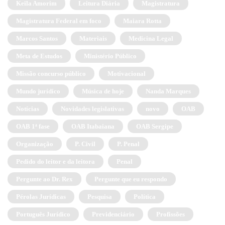
Keila Amorim
Leitura Diária
Magistratura
Magistratura Federal em foco
Maiara Rotta
Marcos Santos
Materiais
Medicina Legal
Meta de Estudos
Ministério Público
Missão concurso público
Motivacional
Mundo jurídico
Música de hoje
Nanda Marques
Notícias
Novidades legislativas
novo
OAB
OAB 1ª fase
OAB Itabaiana
OAB Sergipe
Organização
P. Civil
P. Penal
Pedido do leitor e da leitora
Penal
Pergunte ao Dr. Rex
Pergunte que eu respondo
Pérolas Jurídicas
Pesquisa
Política
Português Jurídico
Previdenciário
Profissões