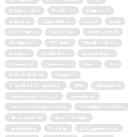
Dúvida do Leitor
Ellen Rocha
Empresarial
Entrevistas
Espaço do leitor
Estágio
Estilo
Estudos Diários
Ética Jurídica
Exame de ordem
Falando nisso...
FDS Jurista
Filosofia do Direito
Financeiro
Géssika Ribeiro
Henrique Araújo
Henrique Ujo
Hermenêutica
Humor
IED
Indicação de livros
Infográfico
Infográfico de Jurisprudência
INSS
Internacional
Jadson Evaristo S. Fabrício
Jéssica Souza
José Henrique Araújo dos Santos
José Henrique dos Santos
Juliano Graminho
Jurandir Westphal
Jurisprudência
Jus Listas.
Jusblogueiros de elite