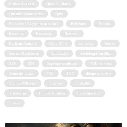
Provas da OAB
Querido Diário
Questões comentadas
Quiz
Raciocínio Lógico-matemático
Reflexões
Relatos
Resenhas
Resumaço
Resumos
Rosilene Andrade
Saiba Mais
sentença
Séries
Séries e Bastidores
Simulados
Sociologia Jurídica
STF
STJ
Supremo explicado
TCC nota dez
Tema de quinta
TGE
TGP
thiago carneiro
Thomás Oliveira
Tirinhas
Trabalho
Tributário
Tumblr Jurídico
Uncategorized
Vídeos