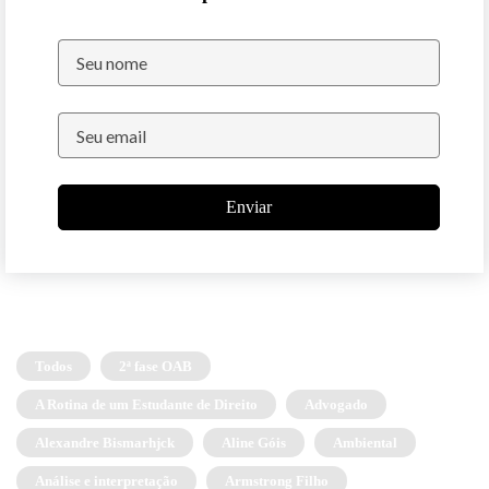
Enviar
Todos
2ª fase OAB
A Rotina de um Estudante de Direito
Advogado
Alexandre Bismarhjck
Aline Góis
Ambiental
Análise e interpretação
Armstrong Filho