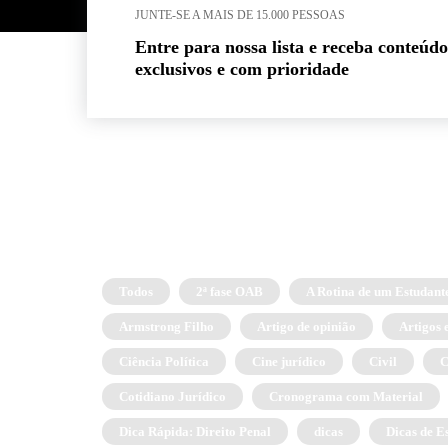
JUNTE-SE A MAIS DE 15.000 PESSOAS
Entre para nossa lista e receba conteúdo
exclusivos e com prioridade
Todos
2ª fase OAB
A Rotina de um Estudante
Armstrong Filho
Artigo de opinião
Artigos 
Ciência Política
Cine jurídico
Civil
C
Cotidiano Jurídico
Cronograma com Material
Dica Rápida: Direito Penal
dicas
Dicas de E