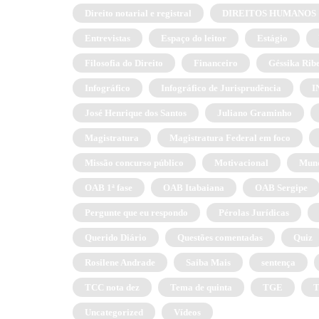
Direito notarial e registral
DIREITOS HUMANOS
Entrevistas
Espaço do leitor
Estágio
Filosofia do Direito
Financeiro
Géssika Rib
Infográfico
Infográfico de Jurisprudência
I
José Henrique dos Santos
Juliano Graminho
Magistratura
Magistratura Federal em foco
Missão concurso público
Motivacional
Mund
OAB 1ª fase
OAB Itabaiana
OAB Sergipe
Pergunte que eu respondo
Pérolas Jurídicas
Querido Diário
Questões comentadas
Quiz
Rosilene Andrade
Saiba Mais
sentença
TCC nota dez
Tema de quinta
TGE
Uncategorized
Vídeos