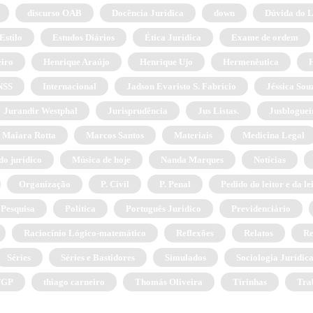
discurso OAB
Docência Jurídica
down
Dúvida do L
Estilo
Estudos Diários
Ética Jurídica
Exame de ordem
eiro
Henrique Araújo
Henrique Ujo
Hermenêutica
NSS
Internacional
Jadson Evaristo S. Fabrício
Jéssica Sou
Jurandir Westphal
Jurisprudência
Jus Listas.
Jusblogueir
Maiara Rotta
Marcos Santos
Materiais
Medicina Legal
o jurídico
Música de hoje
Nanda Marques
Notícias
Organização
P. Civil
P. Penal
Pedido do leitor e da le
Pesquisa
Política
Português Jurídico
Previdenciário
Raciocínio Lógico-matemático
Reflexões
Relatos
Re
Séries
Séries e Bastidores
Simulados
Sociologia Jurídic
TGP
thiago carneiro
Thomás Oliveira
Tirinhas
Tra