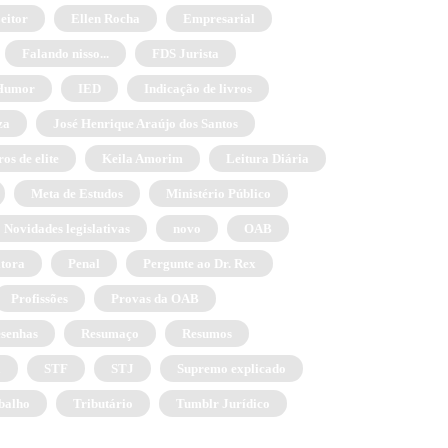
eitor
Ellen Rocha
Empresarial
Falando nisso...
FDS Jurista
Humor
IED
Indicação de livros
za
José Henrique Araújo dos Santos
os de elite
Keila Amorim
Leitura Diária
Meta de Estudos
Ministério Público
Novidades legislativas
novo
OAB
itora
Penal
Pergunte ao Dr. Rex
Profissões
Provas da OAB
senhas
Resumaço
Resumos
a
STF
STJ
Supremo explicado
balho
Tributário
Tumblr Jurídico