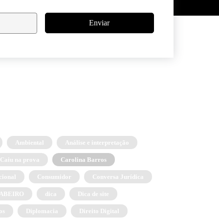
Enviar
Ambiental
Análise e interpretação
Caiu na prova
Carolina Barros
cional
Consumidor
Conversa Jurídica
 OABEIRO
dica
Dica de site
os
Diplomacia
Direito Digital