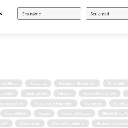
s
 de Direito
Advogado
Alexandre Bismarhjck
Aline Góis
enviados
Atualizações
Bizarro
Brocardos jurídicos
omemorações
Concurseiro Guerreiro
Concursos
Constitu
Curiosidades
Cursos
Diário de Leitura
Diário de um
studo
Dicas gerais
Dicas para calouros
Dicas para concurs