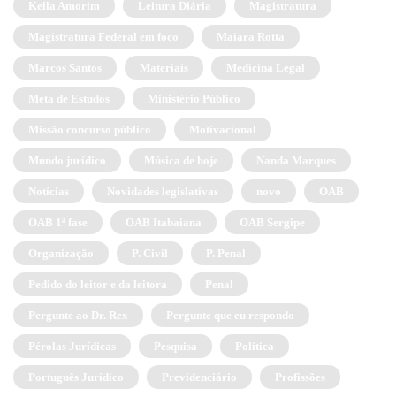
Keila Amorim
Leitura Diária
Magistratura
Magistratura Federal em foco
Maiara Rotta
Marcos Santos
Materiais
Medicina Legal
Meta de Estudos
Ministério Público
Missão concurso público
Motivacional
Mundo jurídico
Música de hoje
Nanda Marques
Notícias
Novidades legislativas
novo
OAB
OAB 1ª fase
OAB Itabaiana
OAB Sergipe
Organização
P. Civil
P. Penal
Pedido do leitor e da leitora
Penal
Pergunte ao Dr. Rex
Pergunte que eu respondo
Pérolas Jurídicas
Pesquisa
Política
Português Jurídico
Previdenciário
Profissões