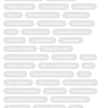
Artigo de opinião
Artigos enviados
Atualizações
Bizarro
Brocardos jurídicos
Caiu na prova
Carolina Barros
Ciência Política
Cine jurídico
Civil
Comemorações
Concurseiro Guerreiro
Concursos
Constitucional
Consumidor
Conversa Jurídica
Cotidiano Jurídico
Cronograma com Material
Curiosidades
Cursos
Diário de Leitura
Diário de um OABEIRO
dica
Dica de site
Dica Rápida: Direito Penal
dicas
Dicas de Estudo
Dicas gerais
Dicas para calouros
Dicas para concursos
Diplomacia
Direito Digital
Direito notarial e registral
DIREITOS HUMANOS
discurso OAB
Docência Jurídica
down