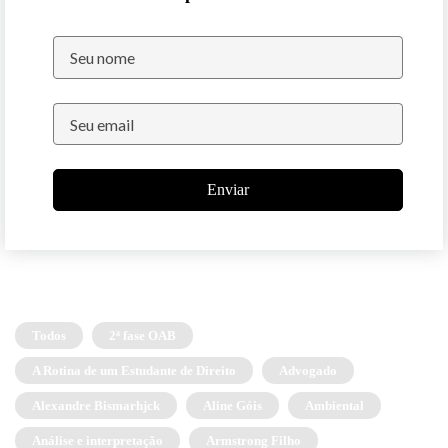
Enviar
Todos
2ª fase OAB
A Rotina de um Estudante de Direito
Advogado
Alexandre Bismarhjck
Aline Góis
Ambiental
Análise e interpretação
Armstrong Filho