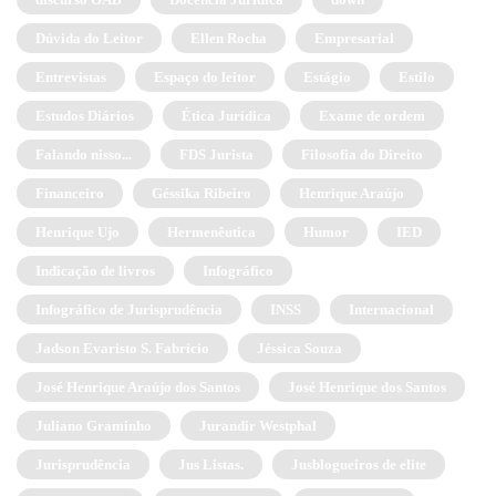
Dúvida do Leitor
Ellen Rocha
Empresarial
Entrevistas
Espaço do leitor
Estágio
Estilo
Estudos Diários
Ética Jurídica
Exame de ordem
Falando nisso...
FDS Jurista
Filosofia do Direito
Financeiro
Géssika Ribeiro
Henrique Araújo
Henrique Ujo
Hermenêutica
Humor
IED
Indicação de livros
Infográfico
Infográfico de Jurisprudência
INSS
Internacional
Jadson Evaristo S. Fabrício
Jéssica Souza
José Henrique Araújo dos Santos
José Henrique dos Santos
Juliano Graminho
Jurandir Westphal
Jurisprudência
Jus Listas.
Jusblogueiros de elite