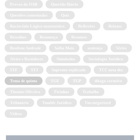
Provas da OAB
Querido Diário
Questões comentadas
Quiz
Raciocínio Lógico-matemático
Reflexões
Relatos
Resenhas
Resumaço
Resumos
Rosilene Andrade
Saiba Mais
sentença
Séries
Séries e Bastidores
Simulados
Sociologia Jurídica
STF
STJ
Supremo explicado
TCC nota dez
Tema de quinta
TGE
TGP
thiago carneiro
Thomás Oliveira
Tirinhas
Trabalho
Tributário
Tumblr Jurídico
Uncategorized
Vídeos