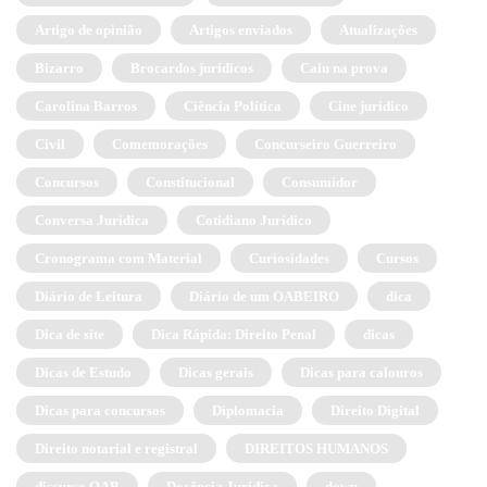
Artigo de opinião
Artigos enviados
Atualizações
Bizarro
Brocardos jurídicos
Caiu na prova
Carolina Barros
Ciência Política
Cine jurídico
Civil
Comemorações
Concurseiro Guerreiro
Concursos
Constitucional
Consumidor
Conversa Jurídica
Cotidiano Jurídico
Cronograma com Material
Curiosidades
Cursos
Diário de Leitura
Diário de um OABEIRO
dica
Dica de site
Dica Rápida: Direito Penal
dicas
Dicas de Estudo
Dicas gerais
Dicas para calouros
Dicas para concursos
Diplomacia
Direito Digital
Direito notarial e registral
DIREITOS HUMANOS
discurso OAB
Docência Jurídica
down