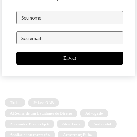
Enviar
Todos
2ª fase OAB
A Rotina de um Estudante de Direito
Advogado
Alexandre Bismarhjck
Aline Góis
Ambiental
Análise e interpretação
Armstrong Filho