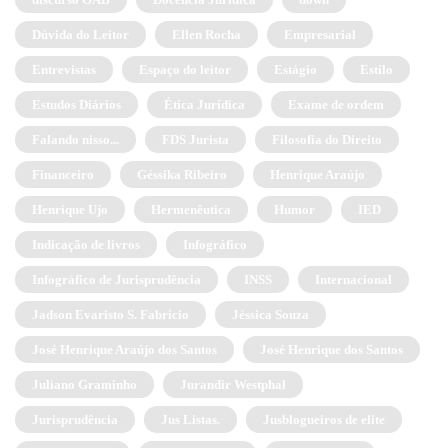
Dúvida do Leitor
Ellen Rocha
Empresarial
Entrevistas
Espaço do leitor
Estágio
Estilo
Estudos Diários
Ética Jurídica
Exame de ordem
Falando nisso...
FDS Jurista
Filosofia do Direito
Financeiro
Géssika Ribeiro
Henrique Araújo
Henrique Ujo
Hermenêutica
Humor
IED
Indicação de livros
Infográfico
Infográfico de Jurisprudência
INSS
Internacional
Jadson Evaristo S. Fabrício
Jéssica Souza
José Henrique Araújo dos Santos
José Henrique dos Santos
Juliano Graminho
Jurandir Westphal
Jurisprudência
Jus Listas.
Jusblogueiros de elite