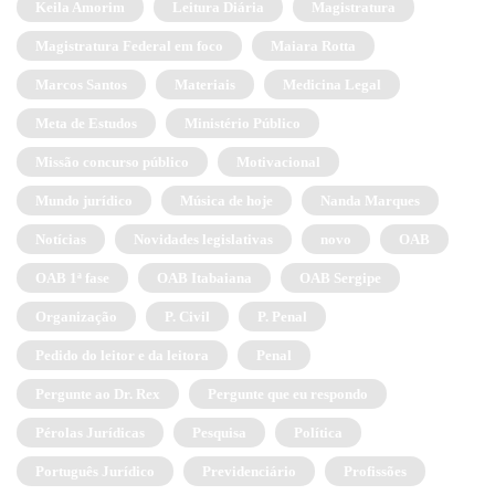
Keila Amorim
Leitura Diária
Magistratura
Magistratura Federal em foco
Maiara Rotta
Marcos Santos
Materiais
Medicina Legal
Meta de Estudos
Ministério Público
Missão concurso público
Motivacional
Mundo jurídico
Música de hoje
Nanda Marques
Notícias
Novidades legislativas
novo
OAB
OAB 1ª fase
OAB Itabaiana
OAB Sergipe
Organização
P. Civil
P. Penal
Pedido do leitor e da leitora
Penal
Pergunte ao Dr. Rex
Pergunte que eu respondo
Pérolas Jurídicas
Pesquisa
Política
Português Jurídico
Previdenciário
Profissões