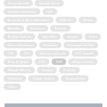
Provas da OAB
Querido Diário
Questões comentadas
Quiz
Raciocínio Lógico-matemático
Reflexões
Relatos
Resenhas
Resumaço
Resumos
Rosilene Andrade
Saiba Mais
sentença
Séries
Séries e Bastidores
Simulados
Sociologia Jurídica
STF
STJ
Supremo explicado
TCC nota dez
Tema de quinta
TGE
TGP
thiago carneiro
Thomás Oliveira
Tirinhas
Trabalho
Tributário
Tumblr Jurídico
Uncategorized
Vídeos