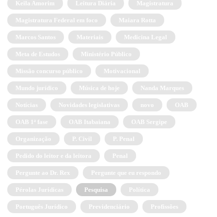
Keila Amorim
Leitura Diária
Magistratura
Magistratura Federal em foco
Maiara Rotta
Marcos Santos
Materiais
Medicina Legal
Meta de Estudos
Ministério Público
Missão concurso público
Motivacional
Mundo jurídico
Música de hoje
Nanda Marques
Notícias
Novidades legislativas
novo
OAB
OAB 1ª fase
OAB Itabaiana
OAB Sergipe
Organização
P. Civil
P. Penal
Pedido do leitor e da leitora
Penal
Pergunte ao Dr. Rex
Pergunte que eu respondo
Pérolas Jurídicas
Pesquisa
Política
Português Jurídico
Previdenciário
Profissões