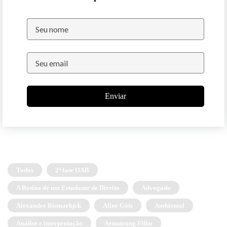
Enviar
Todos
2ª fase OAB
A Rotina de um Estudante de Direito
Advogado
Alexandre Bismarhjck
Aline Góis
Ambiental
Análise e interpretação
Armstrong Filho