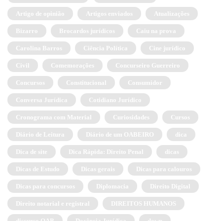
Artigo de opinião
Artigos enviados
Atualizações
Bizarro
Brocardos jurídicos
Caiu na prova
Carolina Barros
Ciência Política
Cine jurídico
Civil
Comemorações
Concurseiro Guerreiro
Concursos
Constitucional
Consumidor
Conversa Jurídica
Cotidiano Jurídico
Cronograma com Material
Curiosidades
Cursos
Diário de Leitura
Diário de um OABEIRO
dica
Dica de site
Dica Rápida: Direito Penal
dicas
Dicas de Estudo
Dicas gerais
Dicas para calouros
Dicas para concursos
Diplomacia
Direito Digital
Direito notarial e registral
DIREITOS HUMANOS
discurso OAB
Docência Jurídica
down