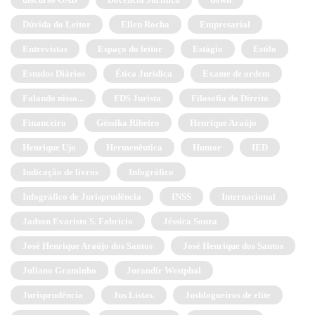
Dúvida do Leitor
Ellen Rocha
Empresarial
Entrevistas
Espaço do leitor
Estágio
Estilo
Estudos Diários
Ética Jurídica
Exame de ordem
Falando nisso...
FDS Jurista
Filosofia do Direito
Financeiro
Géssika Ribeiro
Henrique Araújo
Henrique Ujo
Hermenêutica
Humor
IED
Indicação de livros
Infográfico
Infográfico de Jurisprudência
INSS
Internacional
Jadson Evaristo S. Fabrício
Jéssica Souza
José Henrique Araújo dos Santos
José Henrique dos Santos
Juliano Graminho
Jurandir Westphal
Jurisprudência
Jus Listas.
Jusblogueiros de elite