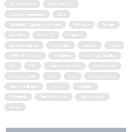
Provas da OAB
Querido Diário
Questões comentadas
Quiz
Raciocínio Lógico-matemático
Reflexões
Relatos
Resenhas
Resumaço
Resumos
Rosilene Andrade
Saiba Mais
sentença
Séries
Séries e Bastidores
Simulados
Sociologia Jurídica
STF
STJ
Supremo explicado
TCC nota dez
Tema de quinta
TGE
TGP
thiago carneiro
Thomás Oliveira
Tirinhas
Trabalho
Tributário
Tumblr Jurídico
Uncategorized
Vídeos