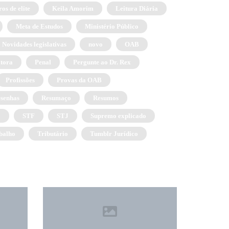
os de elite
Keila Amorim
Leitura Diária
Meta de Estudos
Ministério Público
Novidades legislativas
novo
OAB
itora
Penal
Pergunte ao Dr. Rex
Profissões
Provas da OAB
senhas
Resumaço
Resumos
a
STF
STJ
Supremo explicado
balho
Tributário
Tumblr Jurídico