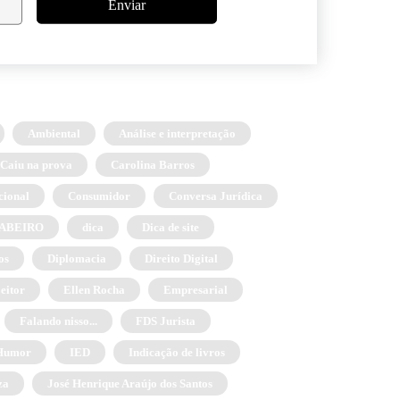
Enviar
Ambiental
Análise e interpretação
Caiu na prova
Carolina Barros
cional
Consumidor
Conversa Jurídica
 OABEIRO
dica
Dica de site
os
Diplomacia
Direito Digital
eitor
Ellen Rocha
Empresarial
Falando nisso...
FDS Jurista
Humor
IED
Indicação de livros
za
José Henrique Araújo dos Santos