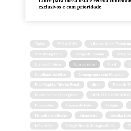
Entre para nossa lista e receba conteúdo
exclusivos e com prioridade
Todos
2ª fase OAB
A Rotina de um Estudante
Armstrong Filho
Artigo de opinião
Artigos 
Ciência Política
Cine jurídico
Civil
C
Cotidiano Jurídico
Cronograma com Material
Dica Rápida: Direito Penal
dicas
Dicas de E
Direito notarial e registral
DIREITOS HUMANOS
Entrevistas
Espaço do leitor
Estágio
Filosofia do Direito
Financeiro
Géssika Rib
Infográfico
Infográfico de Jurisprudência
I