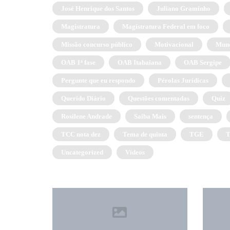
José Henrique dos Santos
Juliano Graminho
Magistratura
Magistratura Federal em foco
Missão concurso público
Motivacional
Mund
OAB 1ª fase
OAB Itabaiana
OAB Sergipe
Pergunte que eu respondo
Pérolas Jurídicas
Querido Diário
Questões comentadas
Quiz
Rosilene Andrade
Saiba Mais
sentença
TCC nota dez
Tema de quinta
TGE
Uncategorized
Vídeos