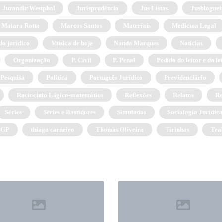
Jurandir Westphal
Jurisprudência
Jus Listas.
Jusblogueir
Maiara Rotta
Marcos Santos
Materiais
Medicina Legal
o jurídico
Música de hoje
Nanda Marques
Notícias
Organização
P. Civil
P. Penal
Pedido do leitor e da le
Pesquisa
Política
Português Jurídico
Previdenciário
Raciocínio Lógico-matemático
Reflexões
Relatos
Re
Séries
Séries e Bastidores
Simulados
Sociologia Jurídic
TGP
thiago carneiro
Thomás Oliveira
Tirinhas
Tra