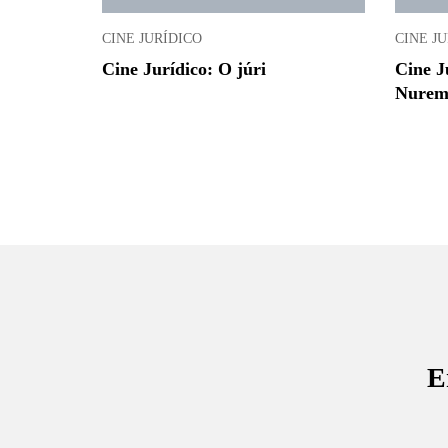
CINE JURÍDICO
CINE J
Cine Jurídico: O júri
Cine J
Nuremb
E