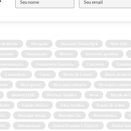
s
 de Direito
Advogado
Alexandre Bismarhjck
Aline Góis
enviados
Atualizações
Bizarro
Brocardos jurídicos
omemorações
Concurseiro Guerreiro
Concursos
Constitu
Curiosidades
Cursos
Diário de Leitura
Diário de um
studo
Dicas gerais
Dicas para calouros
Dicas para concurs
discurso OAB
Docência Jurídica
down
Dúvida do L
Estilo
Estudos Diários
Ética Jurídica
Exame de ordem
eiro
Henrique Araújo
Henrique Ujo
Hermenêutica
NSS
Internacional
Jadson Evaristo S. Fabrício
Jéssica Sou