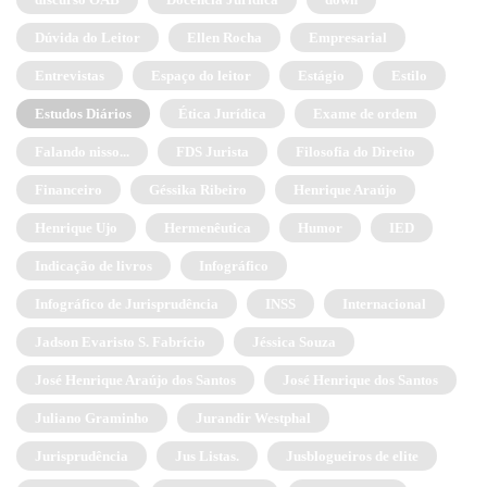
Dúvida do Leitor
Ellen Rocha
Empresarial
Entrevistas
Espaço do leitor
Estágio
Estilo
Estudos Diários
Ética Jurídica
Exame de ordem
Falando nisso...
FDS Jurista
Filosofia do Direito
Financeiro
Géssika Ribeiro
Henrique Araújo
Henrique Ujo
Hermenêutica
Humor
IED
Indicação de livros
Infográfico
Infográfico de Jurisprudência
INSS
Internacional
Jadson Evaristo S. Fabrício
Jéssica Souza
José Henrique Araújo dos Santos
José Henrique dos Santos
Juliano Graminho
Jurandir Westphal
Jurisprudência
Jus Listas.
Jusblogueiros de elite