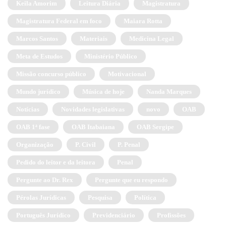
Keila Amorim
Leitura Diária
Magistratura
Magistratura Federal em foco
Maiara Rotta
Marcos Santos
Materiais
Medicina Legal
Meta de Estudos
Ministério Público
Missão concurso público
Motivacional
Mundo jurídico
Música de hoje
Nanda Marques
Notícias
Novidades legislativas
novo
OAB
OAB 1ª fase
OAB Itabaiana
OAB Sergipe
Organização
P. Civil
P. Penal
Pedido do leitor e da leitora
Penal
Pergunte ao Dr. Rex
Pergunte que eu respondo
Pérolas Jurídicas
Pesquisa
Política
Português Jurídico
Previdenciário
Profissões