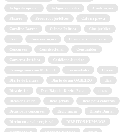
Artigo de opinião
Artigos enviados
Atualizações
Bizarro
Brocardos jurídicos
Caiu na prova
Carolina Barros
Ciência Política
Cine jurídico
Civil
Comemorações
Concurseiro Guerreiro
Concursos
Constitucional
Consumidor
Conversa Jurídica
Cotidiano Jurídico
Cronograma com Material
Curiosidades
Cursos
Diário de Leitura
Diário de um OABEIRO
dica
Dica de site
Dica Rápida: Direito Penal
dicas
Dicas de Estudo
Dicas gerais
Dicas para calouros
Dicas para concursos
Diplomacia
Direito Digital
Direito notarial e registral
DIREITOS HUMANOS
discurso OAB
Docência Jurídica
down