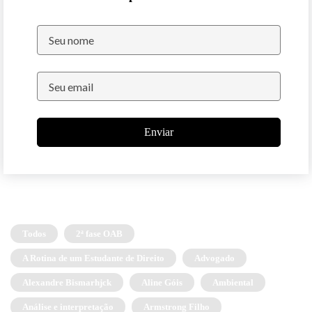
Enviar
Todos
2ª fase OAB
A Rotina de um Estudante de Direito
Advogado
Alexandre Bismarhjck
Aline Góis
Ambiental
Análise e interpretação
Armstrong Filho