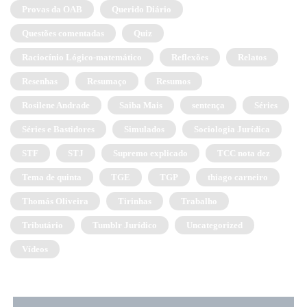
Provas da OAB
Querido Diário
Questões comentadas
Quiz
Raciocínio Lógico-matemático
Reflexões
Relatos
Resenhas
Resumaço
Resumos
Rosilene Andrade
Saiba Mais
sentença
Séries
Séries e Bastidores
Simulados
Sociologia Jurídica
STF
STJ
Supremo explicado
TCC nota dez
Tema de quinta
TGE
TGP
thiago carneiro
Thomás Oliveira
Tirinhas
Trabalho
Tributário
Tumblr Jurídico
Uncategorized
Vídeos