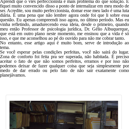
Aprendi que o viés perfeccionista é mais problema do que solução. E
fiquei muito convencido disso a ponto de internalizar em meu modo de
ser. Acredite, sou muito perfeccionista, domar esse meu lado é uma luta
diária. É uma pena que não lembre agora onde foi que li sobre essa
questão. Eu apenas compreendi isso agora, no último período. Mas eu
vinha refletindo, amadurecendo essa ideia, desde o primeiro, quando
meu então Professor de psicologia jurídica, Dr. Gélio Albuquerque,
que está em outro plano neste momento, me ensinou que
a vida é s
isso
, e que me aconselhou ao pé do ouvido para não me cobrar tanto.
No entanto,
esse artigo aqui é muito bom
, serve de introdução a
tema.
Se você esperar pelas condições perfeitas, você não sairá do lugar.
Zona de conforto foi feita pra ser superada, não habitada. É preciso
aceitar o fato de que não somos perfeitos, erramos e por isso não
podemos deixar de fazer qualquer coisa que seja simplesmente por
medo de dar errado ou pelo fato de não sair exatamente como
planejávamos.