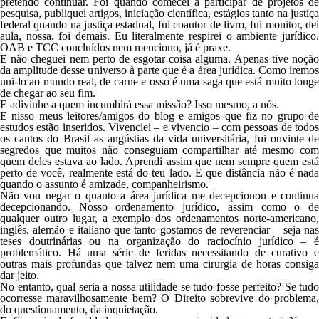
pretendo continuar. Foi quando comecei a participar de projetos de
pesquisa, publiquei artigos, iniciação científica, estágios tanto na justiça
federal quando na justiça estadual, fui coautor de livro, fui monitor, dei
aula, nossa, foi demais. Eu literalmente respirei o ambiente jurídico.
OAB e TCC concluídos nem menciono, já é praxe.
E não cheguei nem perto de esgotar coisa alguma. Apenas tive noção
da amplitude desse universo à parte que é a área jurídica. Como iremos
uni-lo ao mundo real, de carne e osso é uma saga que está muito longe
de chegar ao seu fim.
E adivinhe a quem incumbirá essa missão? Isso mesmo, a nós.
E nisso meus leitores/amigos do blog e amigos que fiz no
grupo d
estudos
estão inseridos. Vivenciei – e vivencio – com pessoas de todos
os cantos do Brasil as angústias da vida universitária, fui ouvinte de
segredos que muitos não conseguiam compartilhar até mesmo com
quem deles estava ao lado. Aprendi assim que nem sempre quem está
perto de você, realmente está do teu lado. E que distância não é nada
quando o assunto é amizade, companheirismo.
Não vou negar o quanto a área jurídica me decepcionou e continua
decepcionando. Nosso ordenamento jurídico, assim como o de
qualquer outro lugar, a exemplo dos ordenamentos norte-americano,
inglês, alemão e italiano que tanto gostamos de reverenciar – seja nas
teses doutrinárias ou na organização do raciocínio jurídico – é
problemático. Há uma série de feridas necessitando de curativo e
outras mais profundas que talvez nem uma cirurgia de horas consiga
dar jeito.
No entanto, qual seria a nossa utilidade se tudo fosse perfeito? Se tudo
ocorresse maravilhosamente bem? O Direito sobrevive do problema,
do questionamento, da inquietação.