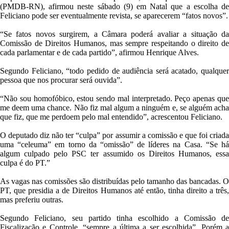
(PMDB-RN), afirmou neste sábado (9) em Natal que a escolha de
Feliciano pode ser eventualmente revista, se aparecerem “fatos novos”.
“Se fatos novos surgirem, a Câmara poderá avaliar a situação da
Comissão de Direitos Humanos, mas sempre respeitando o direito de
cada parlamentar e de cada partido”, afirmou Henrique Alves.
Segundo Feliciano, “todo pedido de audiência será acatado, qualquer
pessoa que nos procurar será ouvida”.
“Não sou homofóbico, estou sendo mal interpretado. Peço apenas que
me deem uma chance. Não fiz mal algum a ninguém e, se alguém acha
que fiz, que me perdoem pelo mal entendido”, acrescentou Feliciano.
O deputado diz não ter “culpa” por assumir a comissão e que foi criada
uma “celeuma” em torno da “omissão” de líderes na Casa. “Se há
algum culpado pelo PSC ter assumido os Direitos Humanos, essa
culpa é do PT.”
As vagas nas comissões são distribuídas pelo tamanho das bancadas. O
PT, que presidia a de Direitos Humanos até então, tinha direito a três,
mas preferiu outras.
Segundo Feliciano, seu partido tinha escolhido a Comissão de
Fiscalização e Controle, “sempre a última a ser escolhida”. Porém a