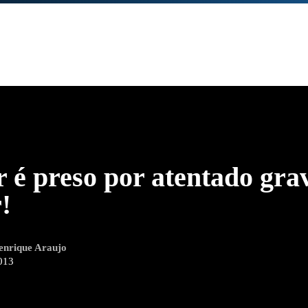
r é preso por atentado gra
!
enrique Araujo
013