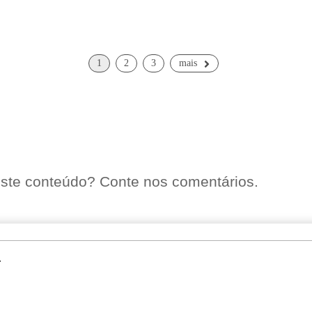
1
2
3
mais
ste conteúdo? Conte nos comentários.