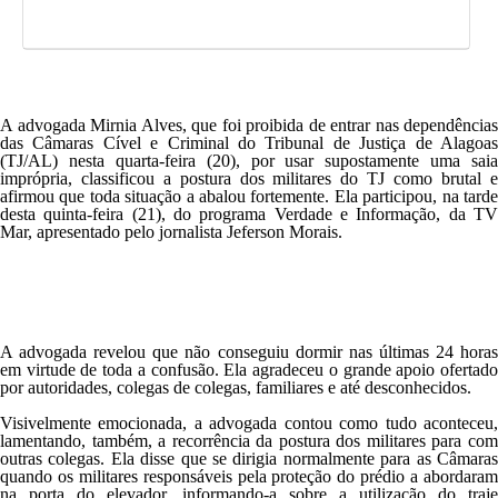
A advogada Mirnia Alves, que foi proibida de entrar nas dependências
das Câmaras Cível e Criminal do Tribunal de Justiça de Alagoas
(TJ/AL) nesta quarta-feira (20), por usar supostamente uma saia
imprópria, classificou a postura dos militares do TJ como brutal e
afirmou que toda situação a abalou fortemente. Ela participou, na tarde
desta quinta-feira (21), do programa Verdade e Informação, da TV
Mar, apresentado pelo jornalista Jeferson Morais.
A advogada revelou que não conseguiu dormir nas últimas 24 horas
em virtude de toda a confusão. Ela agradeceu o grande apoio ofertado
por autoridades, colegas de colegas, familiares e até desconhecidos.
Visivelmente emocionada, a advogada contou como tudo aconteceu,
lamentando, também, a recorrência da postura dos militares para com
outras colegas. Ela disse que se dirigia normalmente para as Câmaras
quando os militares responsáveis pela proteção do prédio a abordaram
na porta do elevador, informando-a sobre a utilização do traje