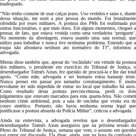
inadequado.
“Não tenho costume de usar calças jeans. Uso vestidos e saias e, diante
dessa situação, me senti a pior pessoa do mundo. Fui brutalmente
ofendida por esses militares. A postura dos PMs foi reafirmada por
outras funcionárias, o que mais doeu. Em alguns momentos, cheguei a
pensar, de fato, que estava vestida como uma verdadeira ‘periguete’.
No momento da abordagem, estava usando uma saia normal, que
utilizo para trabalhar e nunca tive nenhuma problema. Entendo que a
roupa não afrontava nenhum ato normativo do TJ”, informou a
advogada.
Mirnia disse também que, apesar do ‘escândalo’ em virtude da postura
dos militares, o presidente em exercício do Tribunal de Justiça, o
desembargador Tutmés Airan, fez questão de procurá-la e lhe dar total
apoio. “Como mãe, advogada e ser humano estou bastante triste.
Nunca pensei em passar por tamanho constrangimento. É muito
revoltante ter sido impedida de entrar no local que trabalho há anos.
Como resultado desta postura preconceituosa, perdi os dois
julgamentos que estavam marcados para esta quarta-feira. Não cometi
nenhum crime ambiental, pois a saia de oncinha que vestia era de
couro sintético. Portanto, não havia nenhuma norma legal que
justificasse a postura absurda da Polícia Militar”, criticou a advogada.
Ainda na entrevista, a advogada revelou que o desembargador
desembargador Tutmés Airan assegurou que na próxima sessão do
Pleno do Tribunal de Justiça, semana que vem, o assunto em questão
vai entrar em discussão. Ela disse, ainda, que na hora da confusão o