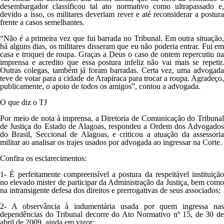
desembargador classificou tal ato normativo como ultrapassado e,
devido a isso, os militares deveriam rever e até reconsiderar a postura
frente a casos semelhantes.
“Não é a primeira vez que fui barrada no Tribunal. Em outra situação,
há alguns dias, os militares disseram que eu não poderia entrar. Fui em
casa e troquei de roupa. Graças a Deus o caso de ontem repercutiu na
imprensa e acredito que essa postura infeliz não vai mais se repetir.
Outras colegas, também já foram barradas. Certa vez, uma advogada
teve de votar para a cidade de Arapiraca para trocar a roupa. Agradeço,
publicamente, o apoio de todos os amigos”, contou a advogada.
O que diz o TJ
Por meio de nota à imprensa, a Diretoria de Comunicação do Tribunal
de Justiça do Estado de Alagoas, respondeu a Ordem dos Advogados
do Brasil, Seccional de Alagoas, e criticou a atuação da assessoria
militar ao analisar os trajes usados por advogada ao ingressar na Corte.
Confira os esclarecimentos:
1- É perfeitamente compreensível a postura da respeitável instituição
no elevado mister de participar da Administração da Justiça, bem como
na intransigente defesa dos direitos e prerrogativas de seus associados;
2- A observância à indumentária usada por quem ingressa nas
dependências do Tribunal decorre do Ato Normativo nº 15, de 30 de
abril de 2009, ainda em vigor;