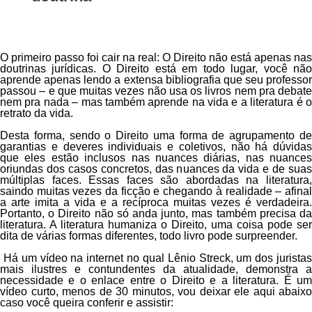
O primeiro passo foi cair na real:
O Direito não está apenas nas
doutrinas jurídicas
. O Direito está em todo lugar, você nã
aprende apenas lendo a extensa bibliografia que seu professor
passou – e que muitas vezes não usa os livros nem pra debate
nem pra nada – mas também aprende na vida e a literatura é o
retrato da vida.
Desta forma, sendo o Direito uma forma de agrupamento de
garantias e deveres individuais e coletivos, não há dúvidas
que eles estão inclusos nas nuances diárias, nas nuances
oriundas dos casos concretos, das nuances da vida e de suas
múltiplas faces. Essas faces são abordadas na literatura,
saindo muitas vezes da ficção e chegando à realidade – afinal
a arte imita a vida e a recíproca muitas vezes é verdadeira
.
Portanto, o
Direito não só anda junto, mas também precisa d
literatura. A literatura humaniza o Direito, uma coisa pode ser
dita de várias formas diferentes, todo livro pode surpreender.
Há um vídeo na internet no qual Lênio Streck, um dos juristas
mais ilustres e contundentes da atualidade, demonstra a
necessidade e o enlace entre o Direito e a literatura. É um
vídeo curto, menos de 30 minutos, vou deixar ele aqui abaixo
caso você queira conferir e assistir: