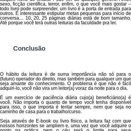
sexo, ficção científica, terror, enfim, o que você mais gostar –
todo livro pode surpreender, um livro é a porta de entrada para
outros. É interessante estipular metas pequenas para início de
conversa… 10, 20, 25 páginas diárias está de bom tamanho.
Até porque você terá outras leituras da faculdade pra ler.
Conclusão
O hábito da leitura é de suma importância não só para o
(futuro) operador do direito, mas também para qualquer um que
seja amante do conhecimento. O problema é que não é fácil
adquiri-lo, você não vira um leitor(a) voraz da noite para o dia.
É um exercício de paciência diária cujo(a) beneficiário(a) é
você. Não importa o quanto de tempo você tenha disponível
para isso, o que importa é tentar sempre, nem que seja no
caminho de casa para o trabalho/curso.
Seja através de E-book ou livro físico, a leitura faz com que
nossos horizontes se ampliem e, uma vez que você adquire o
gosto na prática, nem o céu será o limite para seus