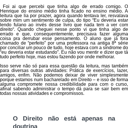
Foi ai que percebi que tinha algo de errado comigo. O
Henrique do ensino médio tinha ficado no ensino médio. A
leitura que lia por prazer, agora quando tentava ler, resvalava
sobre mim um sentimento de culpa, do tipo “
Eu deveria estar
lendo fulano ao invés desse livro que nada tem a ver com
direito
“. Quando cheguei nesse ponto vi que tinha algo de
errado e que, consequentemente, precisava fazer alguma
coisa pra derrubar esse pensamento. O aluno que já fora
chamado de “perfeito” por uma professora na antiga 8ª série
por conciliar um pouco de tudo, hoje estava com a síndrome do
“eu deveria estar estudando”. Eu não vou mentir e dizer que tá
tudo perfeito hoje, mas estou fazendo por onde melhorar.
Isso serve não só para essa questão da leitura, mas também
para diversas outras atividades: Prática de exercícios, lazer,
amigos, enfim. Não podemos deixar de viver simplesmente
porque estamos num bacharelado em Direito – e isso de forma
alguma compromete nossa credibilidade para com o curso,
afinal sabendo administrar o tempo dá para se sair bem em
todas nossas atividades e compromissos.
O Direito não está apenas na
doutrina