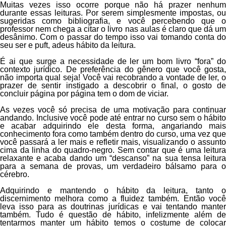
Muitas vezes isso ocorre porque não há prazer nenhum
durante essas leituras. Por serem simplesmente impostas, ou
sugeridas como bibliografia, e você percebendo que o
professor nem chega a citar o livro nas aulas é claro que dá um
desânimo. Com o passar do tempo isso vai tomando conta do
seu ser e
puft
, adeus hábito da leitura.
É ai que surge a necessidade de ler um bom livro “fora” do
contexto jurídico. De preferência do gênero que você gosta,
não importa qual seja! Você vai recobrando a vontade de ler, o
prazer de sentir instigado a descobrir o final, o gosto de
concluir página por página tem o dom de viciar.
As vezes você só precisa de uma motivação para continuar
andando. Inclusive você pode até entrar no curso sem o hábito
e acabar adquirindo ele desta forma, angariando mais
conhecimento fora como também dentro do curso, uma vez que
você passará a ler mais e refletir mais, visualizando o assunto
cima da linha do quadro-negro. Sem contar que é uma leitura
relaxante e acaba dando um “descanso” na sua tensa leitura
para a semana de provas, um verdadeiro bálsamo para o
cérebro.
Adquirindo e mantendo o hábito da leitura, tanto o
discernimento melhora como a fluidez também. Então você
leva isso para as doutrinas jurídicas e vai tentando manter
também. Tudo é questão de hábito, infelizmente além de
tentarmos manter um hábito temos o costume de colocar