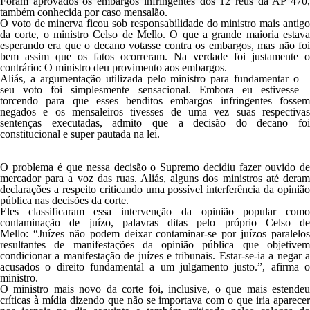
Foram aprovados os embargos infringentes dos 12 réus da AP 470,
também conhecida por caso mensalão.
O voto de minerva ficou sob responsabilidade do ministro mais antigo
da corte, o ministro Celso de Mello. O que a grande maioria estava
esperando era que o decano votasse contra os embargos, mas não foi
bem assim que os fatos ocorreram. Na verdade foi justamente o
contrário: O ministro deu provimento aos embargos.
Aliás, a argumentação utilizada pelo ministro para fundamentar o
seu voto foi simplesmente sensacional. Embora eu estivesse
torcendo para que esses benditos embargos infringentes fossem
negados e os mensaleiros tivesses de uma vez suas respectivas
sentenças executadas, admito que a decisão do decano foi
constitucional e super pautada na lei.
O problema é que nessa decisão o Supremo decidiu fazer ouvido de
mercador para a voz das ruas. Aliás, alguns dos ministros até deram
declarações a respeito criticando uma possível interferência da opinião
pública nas decisões da corte.
Eles classificaram essa intervenção da opinião popular como
contaminação de juízo,
palavras ditas pelo próprio Celso de
Mello: “Juízes não podem deixar contaminar-se por juízos paralelos
resultantes de manifestações da opinião pública que objetivem
condicionar a manifestação de juízes e tribunais. Estar-se-ia a negar a
acusados o direito fundamental a um julgamento justo.”, afirma o
ministro.
O ministro mais novo da corte foi, inclusive, o que mais estendeu
críticas à mídia dizendo que não se importava com o que iria aparecer