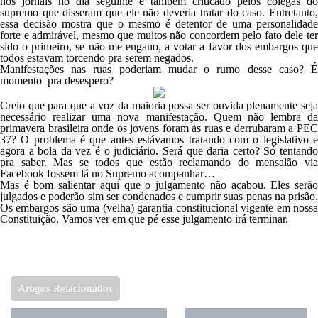
nos jornais no dia seguinte e também criticado pelos colegas do
supremo que disseram que ele não
deveria tratar do caso
. Entretanto
essa decisão mostra que o mesmo é detentor de uma personalidade
forte e admirável, mesmo que muitos não concordem pelo fato dele ter
sido o primeiro, se não me engano, a votar a favor dos embargos que
todos estavam torcendo pra serem negados.
Manifestações nas ruas poderiam mudar o rumo desse caso? É
momento pra desespero?
Creio que para que a voz da maioria possa ser ouvida plenamente seja
necessário realizar uma nova manifestação. Quem não lembra da
primavera brasileira onde os jovens foram às ruas e derrubaram a PEC
37? O problema é que antes estávamos tratando com o legislativo e
agora a bola da vez é o judiciário. Será que daria certo? Só tentando
pra saber. Mas se todos que estão reclamando do mensalão via
Facebook fossem lá no Supremo acompanhar…
Mas é bom salientar aqui que o julgamento não acabou. Eles serão
julgados e poderão sim ser condenados e cumprir suas penas na prisão.
Os embargos são uma (velha) garantia constitucional vigente em nossa
Constituição. Vamos ver em que pé esse julgamento irá terminar.
Artigos Relacionados