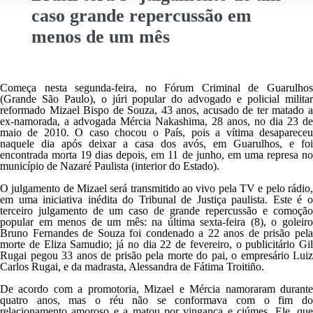
caso grande repercussão em
menos de um mês
Começa nesta segunda-feira, no Fórum Criminal de Guarulhos
(Grande São Paulo), o júri popular do advogado e policial militar
reformado Mizael Bispo de Souza, 43 anos, acusado de ter matado a
ex-namorada, a advogada Mércia Nakashima, 28 anos, no dia 23 de
maio de 2010. O caso chocou o País, pois a vítima desapareceu
naquele dia após deixar a casa dos avós, em Guarulhos, e foi
encontrada morta 19 dias depois, em 11 de junho, em uma represa no
município de Nazaré Paulista (interior do Estado).
O julgamento de Mizael será transmitido ao vivo pela TV e pelo rádio,
em uma iniciativa inédita do Tribunal de Justiça paulista. Este é o
terceiro julgamento de um caso de grande repercussão e comoção
popular em menos de um mês: na última sexta-feira (8), o goleiro
Bruno Fernandes de Souza foi condenado a 22 anos de prisão pela
morte de Eliza Samudio; já no dia 22 de fevereiro, o publicitário Gil
Rugai pegou 33 anos de prisão pela morte do pai, o empresário Luiz
Carlos Rugai, e da madrasta, Alessandra de Fátima Troitiño.
De acordo com a promotoria, Mizael e Mércia namoraram durante
quatro anos, mas o réu não se conformava com o fim do
relacionamento amoroso e a matou por vingança e ciúmes. Ele, que