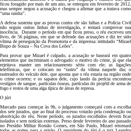
ficou foragido por mais de um ano, se entregou em fevereiro de 2012,
mas sempre negou a acusação e chegou a afirmar que a tratava como
“uma rainha”.
A defesa sustenta que as provas contra ele são falhas e a Polícia Civil
não seguiu outras linhas de investigação, e tentará comprovar sua
inocência. Durante o período em que ficou preso, o réu escreveu um
livro, de 56 páginas, em que se defende das acusações e diz ter sido
vítima de perseguição da Promotoria e da imprensa: intitulado “Mizael
Bispo de Souza – Na Cova dos Leões”.
Para provar que Mizael é culpado, a acusação se baseará em quatro
elementos que incriminam o advogado: o motivo do crime, já que ela
rejeitava manter um relacionamento sério com ele; as ligações
telefônicas, que o colocam no “rastro” da vítima naquele dia; o
rastreador do veículo dele, que aponta que o réu estaria na região onde
o crime ocorreu; e os sapatos dele, cujo laudo da perícia encontrou
vestígios de sangue, partículas ósseas, partículas do projétil de arma de
fogo e restos de uma alga típica de áreas de represa.
O júri
Marcado para começar às 9h, o julgamento começará com a escolha
dos sete jurados, que ao final do processo votarão pela condenação ou
absolvição do réu. Neste período, os jurados escolhidos devem ficar
isolados e sem notícias externas. Preso desde fevereiro do ano passado
no Presídio Militar Romão Gomes, em São Paulo, Mizael retornará
todas as noites para a prisão. O presidente do júri é o juiz Leandro