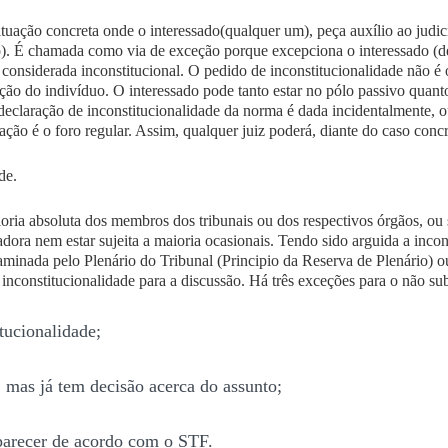
tuação concreta onde o interessado(qualquer um), peça auxílio ao judic
io). É chamada como
via de exceção
porque excepciona o interessado (d
 considerada inconstitucional. O pedido de inconstitucionalidade não é 
ção do indivíduo. O interessado pode tanto estar no pólo passivo quanto
 declaração de inconstitucionalidade da norma é dada
incidentalmente
, 
ação é o foro regular. Assim, qualquer juiz poderá, diante do
caso conc
de.
oria absoluta
dos membros dos tribunais ou dos respectivos órgãos, ou s
ora nem estar sujeita a maioria ocasionais. Tendo sido arguida a incon
xaminada pelo
Plenário do Tribunal
(Principio da Reserva de Plenário) o
 inconstitucionalidade para a discussão. Há três exceções para o não s
tucionalidade;
 mas já tem decisão acerca do assunto;
 parecer de acordo com o STF.