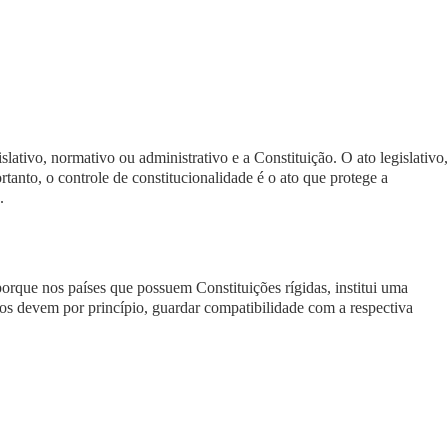
islativo
,
normativo
ou
administrativo
e a Constituição. O ato legislativo,
tanto, o controle de constitucionalidade é o ato que protege a
.
l porque nos países que possuem
Constituições rígidas
, institui uma
ivos devem por princípio,
guardar compatibilidade
com a respectiva