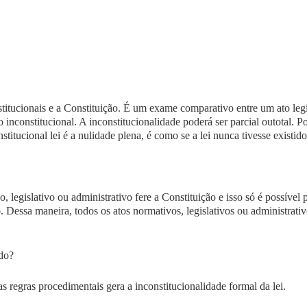
nstitucionais e a Constituição. É um exame comparativo entre um
ato leg
o inconstitucional. A inconstitucionalidade poderá ser
parcial
ou
total.
Por
itucional lei é a nulidade plena, é como se a lei nunca tivesse existido
, legislativo ou administrativo fere a Constituição e isso só é possíve
o
. Dessa maneira, todos os atos normativos, legislativos ou administrat
ido?
as regras procedimentais gera a inconstitucionalidade formal da lei.