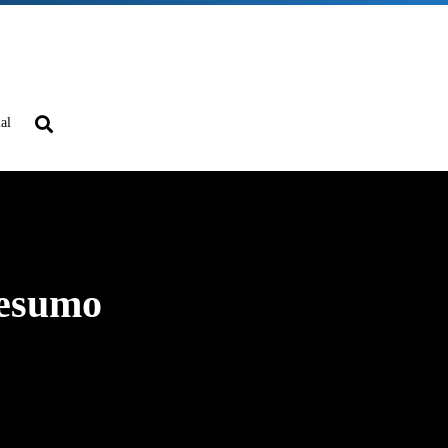
ial
Resumo