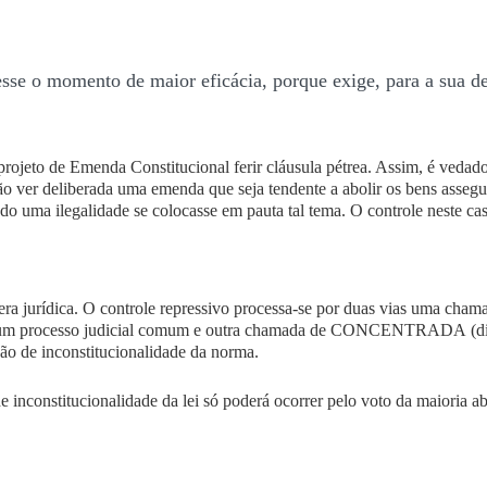
esse o momento de maior eficácia, porque exige, para a sua d
projeto de
Emenda Constitucional
ferir cláusula pétrea. Assim, é vedad
ão ver deliberada uma emenda que seja tendente a abolir os bens assegu
o uma ilegalidade se colocasse em pauta tal tema. O controle neste caso
esfera jurídica. O controle repressivo processa-se por duas vias uma cha
e um processo judicial comum e outra chamada de
CONCENTRADA
(di
ção de inconstitucionalidade da norma.
e inconstitucionalidade da lei só poderá ocorrer pelo voto
da maioria ab